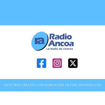
SITIO WEB CREADO CON MSBUILDER DE CMS-MSPRESS.COM