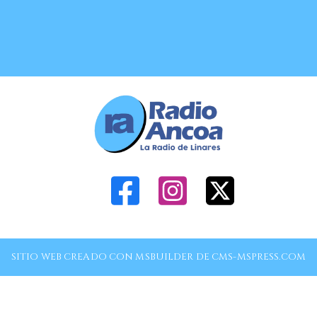
SITIO WEB CREADO CON MSBUILDER DE CMS-MSPRESS.COM