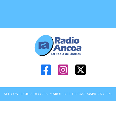
SITIO WEB CREADO CON MSBUILDER DE CMS-MSPRESS.COM