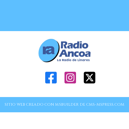
SITIO WEB CREADO CON MSBUILDER DE CMS-MSPRESS.COM