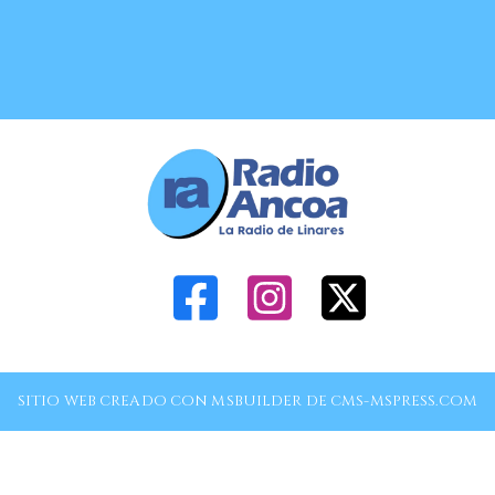
SITIO WEB CREADO CON MSBUILDER DE CMS-MSPRESS.COM