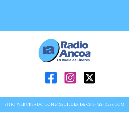
SITIO WEB CREADO CON MSBUILDER DE CMS-MSPRESS.COM