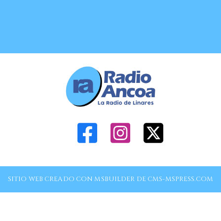
SITIO WEB CREADO CON MSBUILDER DE CMS-MSPRESS.COM