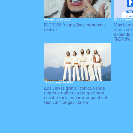
8 de marzo de 2026
26 de febrero 
REC 2026: Young Cister se suma al
Más tiemp
festival
maulino: 
extiende p
FNDR 8%
19 de febrero de 2026
¡Los Jaivas gratis! Icónica banda
regresa mañana a Longaví para
encabezar la noche inaugural del
festival "Longaví Canta"