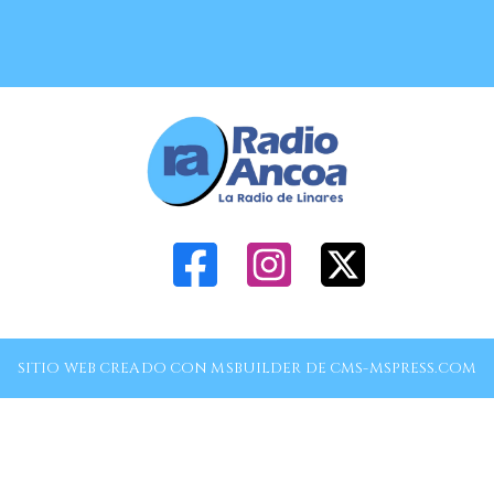
SITIO WEB CREADO CON MSBUILDER DE CMS-MSPRESS.COM