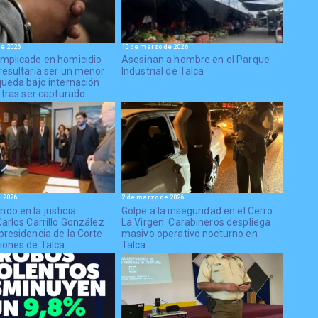
e 2026
10 de marzo de 2026
mplicado en homicidio
Asesinan a hombre en el Parque
resultaría ser un menor
Industrial de Talca
queda bajo internación
 tras ser capturado
 2026
2 de marzo de 2026
do en la justicia
Golpe a la inseguridad en el Cerro
arlos Carrillo González
La Virgen: Carabineros despliega
presidencia de la Corte
masivo operativo nocturno en
iones de Talca
Talca