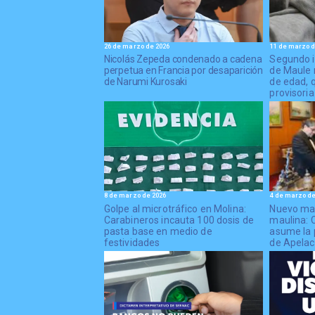
26 de marzo de 2026
11 de marzo d
Nicolás Zepeda condenado a cadena
Segundo i
perpetua en Francia por desaparición
de Maule 
de Narumi Kurosaki
de edad, 
provisoria
8 de marzo de 2026
4 de marzo de
Golpe al microtráfico en Molina:
Nuevo man
Carabineros incauta 100 dosis de
maulina: C
pasta base en medio de
asume la 
festividades
de Apelac