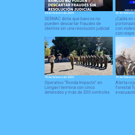
24 de febrero de 2026
20 de febrero 
SERNAC dicta que bancos no
¡Caída en 
pueden descartar fraudes de
portonazos
clientes sin una resolución judicial
con viole
con respe
19 de febrero de 2026
19 de febrero 
Operativo "Ronda Impacto" en
Alerta ro
Longaví termina con cinco
forestal f
detenidos y más de 200 controles
evacuaci