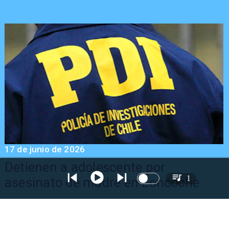
17 de junio de 2026
Detienen a adolescente por
1
asesinato de madre en Loncoche