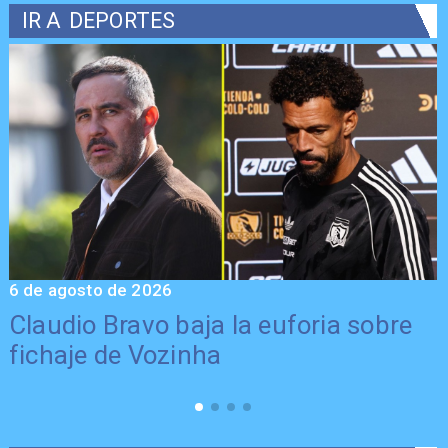
IR A
DEPORTES
6 de agosto de 2026
5
Claudio Bravo baja la euforia sobre
fichaje de Vozinha