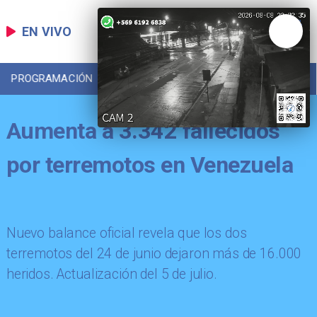
EN VIVO
PROGRAMACIÓN
LOCAL
DEPORTES
Aumenta a 3.342 fallecidos
por terremotos en Venezuela
Nuevo balance oficial revela que los dos
terremotos del 24 de junio dejaron más de 16.000
heridos. Actualización del 5 de julio.