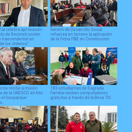
ial celebra aprobación
Seremi de Desarrollo Social
cto de Reconstrucción:
refuerza en terreno la aplicación
o trascendental en
de la Ficha FIBE en Constitución
de los chilenos"
nte recibe a misión
183 estudiantes de Sagrada
a de la UNESCO en hito
Familia reciben computadores
a el Geoparque
gratuitos a través de la Beca TIC
pu