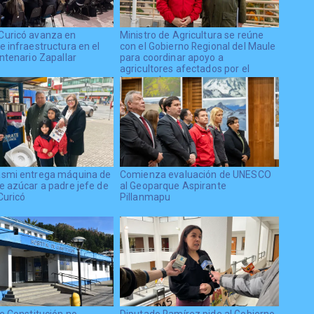
Curicó avanza en
Ministro de Agricultura se reúne
e infraestructura en el
con el Gobierno Regional del Maule
ntenario Zapallar
para coordinar apoyo a
agricultores afectados por el
temporal
asmi entrega máquina de
Comienza evaluación de UNESCO
e azúcar a padre jefe de
al Geoparque Aspirante
Curicó
Pillanmapu
de Constitución no
Diputado Ramírez pide al Gobierno