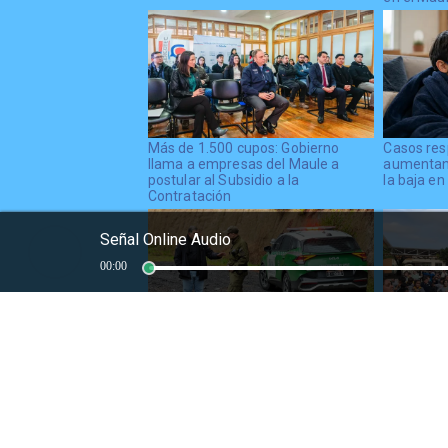
Más de 1.500 cupos: Gobierno
Casos res
llama a empresas del Maule a
aumentan 
postular al Subsidio a la
la baja en
Contratación
Señal Online Audio
00:00
Delegación Presidencial mantiene
SLEP Los 
cierre preventivo de cuatro rutas
familias a
cordilleranas en la provincia de
proceso d
Curicó