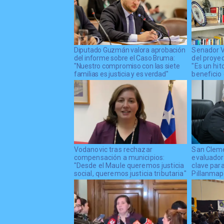
Diputado Guzmán valora aprobación
Senador V
del informe sobre el Caso Bruma:
del proye
"Nuestro compromiso con las siete
"Es un hit
familias es justicia y es verdad"
beneficio 
Vodanovic tras rechazar
San Cleme
compensación a municipios:
evaluador
"Desde el Maule queremos justicia
clave par
social, queremos justicia tributaria"
Pillanma