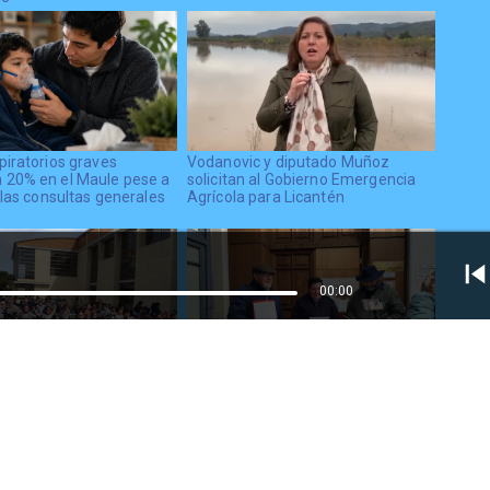
piratorios graves
Vodanovic y diputado Muñoz
20% en el Maule pese a
solicitan al Gobierno Emergencia
 las consultas generales
Agrícola para Licantén
00:00
Álamos llama a las
Cuatro concejales piden al TER la
 prepararse para el
destitución del alcalde de Linares,
e Admisión Escolar 2027
Mario Meza