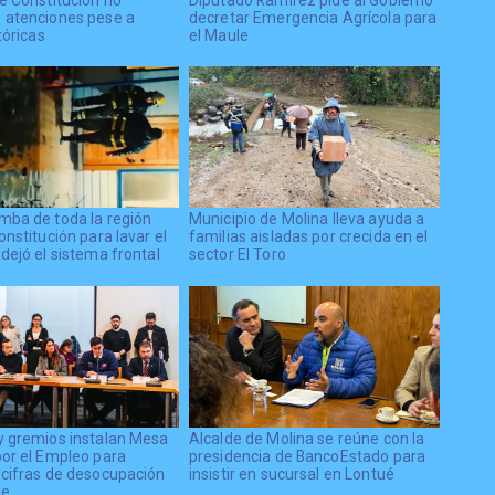
 atenciones pese a
decretar Emergencia Agrícola para
tóricas
el Maule
mba de toda la región
Municipio de Molina lleva ayuda a
onstitución para lavar el
familias aisladas por crecida en el
dejó el sistema frontal
sector El Toro
y gremios instalan Mesa
Alcalde de Molina se reúne con la
por el Empleo para
presidencia de BancoEstado para
 cifras de desocupación
insistir en sucursal en Lontué
le