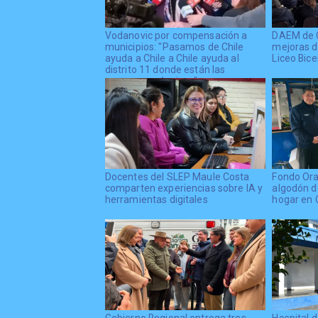
Vodanovic por compensación a
DAEM de 
municipios: "Pasamos de Chile
mejoras d
ayuda a Chile a Chile ayuda al
Liceo Bice
distrito 11 donde están las
comunas más ricas"
Docentes del SLEP Maule Costa
Fondo Or
comparten experiencias sobre IA y
algodón d
herramientas digitales
hogar en 
Gobierno Regional entrega tres
Hospital 