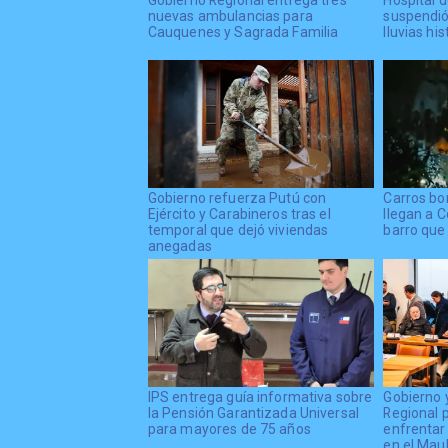
nuevas ambulancias para
suspendió
Cauquenes y Sagrada Familia
lluvias his
Gobierno refuerza Putú con
Carros bo
Ejército y Carabineros tras el
llegan a C
temporal que dejó viviendas
barro que 
anegadas
IPS entrega guía informativa sobre
Gobierno 
la Pensión Garantizada Universal
Regional 
para mayores de 75 años
enfrentar
en el Mau