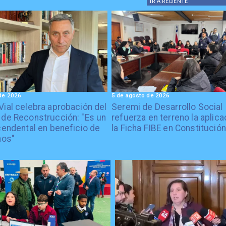
IR A
RECIENTE
de 2026
5 de agosto de 2026
Vial celebra aprobación del
Seremi de Desarrollo Social
 de Reconstrucción: "Es un
refuerza en terreno la aplica
cendental en beneficio de
la Ficha FIBE en Constitución
nos"