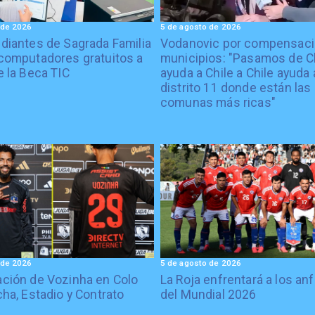
 de 2026
5 de agosto de 2026
diantes de Sagrada Familia
Vodanovic por compensaci
computadores gratuitos a
municipios: "Pasamos de C
e la Beca TIC
ayuda a Chile a Chile ayuda 
distrito 11 donde están las
comunas más ricas"
 de 2026
5 de agosto de 2026
ción de Vozinha en Colo
La Roja enfrentará a los anf
cha, Estadio y Contrato
del Mundial 2026