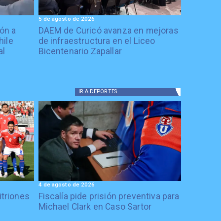
5 de agosto de 2026
ón a
DAEM de Curicó avanza en mejoras
hile
de infraestructura en el Liceo
al
Bicentenario Zapallar
IR A
DEPORTES
4 de agosto de 2026
itriones
Fiscalía pide prisión preventiva para
Michael Clark en Caso Sartor