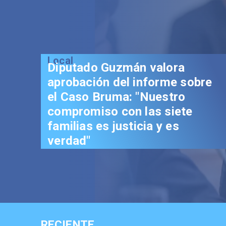
Local
Senador Vial 
aprobación de
Reconstrucció
trascendental
los chilenos"
RECIENTE