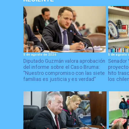
5 de agosto de 2026
5 de agosto 
Diputado Guzmán valora aprobación
Senador 
del informe sobre el Caso Bruma:
proyecto
"Nuestro compromiso con las siete
hito tras
familias es justicia y es verdad"
los chile