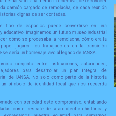
ata de dar valor a la memoria colectiva, de reconocer
ada camión cargado de remolacha, de cada reunión
historias dignas de ser contadas.
te tipo de espacios puede convertirse en una
l y educativo. Imaginemos un futuro museo industrial
ocer cómo se procesaba la remolacha, cómo era la
 papel jugaron los trabajadores en la transición
 Ese sería un homenaje vivo al legado de IANSA.
iso conjunto entre instituciones, autoridades,
bajadores para desarrollar un plan integral de
trial de IANSA. No solo como parte de la historia
un símbolo de identidad local que nos recuerda
.
omado con seriedad este compromiso, entablando
adas con el rescate de la arquitectura histórica y
le expresamos nuestra voluntad para sumarnos