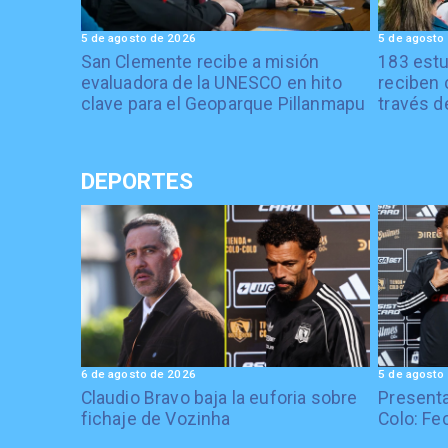
5 de agosto de 2026
5 de agosto
San Clemente recibe a misión
183 estu
evaluadora de la UNESCO en hito
reciben 
clave para el Geoparque Pillanmapu
través d
DEPORTES
6 de agosto de 2026
5 de agosto
Claudio Bravo baja la euforia sobre
Presenta
fichaje de Vozinha
Colo: Fe