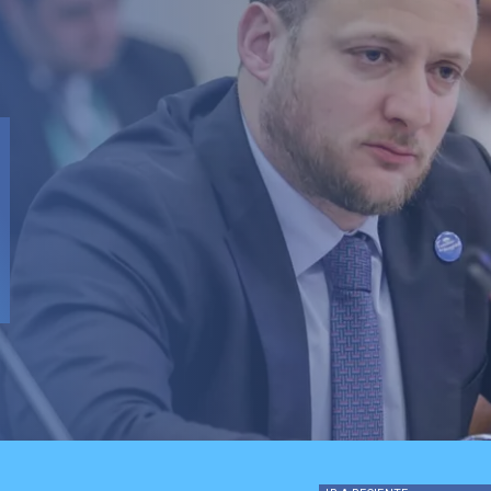
celebra
l proyecto de
n: "Es un hito
 en beneficio de