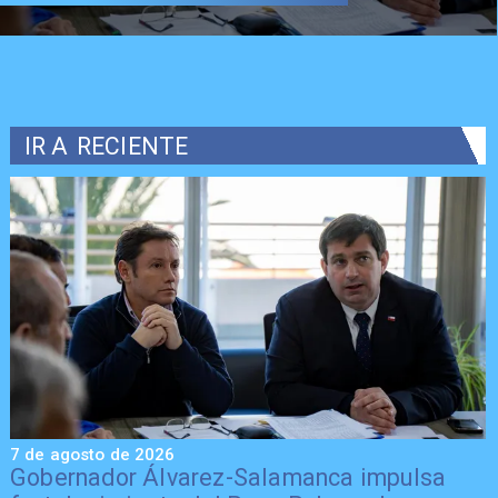
IR A
RECIENTE
7 de agosto de 2026
7
Gobernador Álvarez-Salamanca impulsa