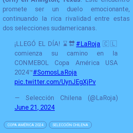
promete ser un duelo emocionante,
continuando la rica rivalidad entre estas
dos selecciones sudamericanas.
¡LLEGÓ EL DÍA! ⌛️🔛
#LaRoja
🇨🇱
comienza su camino en la
CONMEBOL Copa América USA
2024™️
#SomosLaRoja
pic.twitter.com/UynJEgXjPv
— Selección Chilena (@LaRoja)
June 21, 2024
COPA AMÉRICA 2024
SELECCIÓN CHILENA