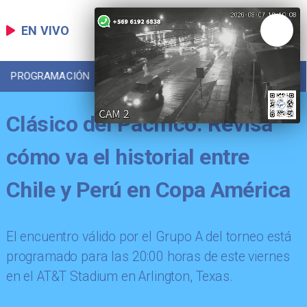
EN VIVO
PROGRAMACIÓN
LOCAL
DEPORTES
Clásico del Pacífico: Revisa
cómo va el historial entre
Chile y Perú en Copa América
El encuentro válido por el Grupo A del torneo está
programado para las 20:00 horas de este viernes
en el AT&T Stadium en Arlington, Texas.