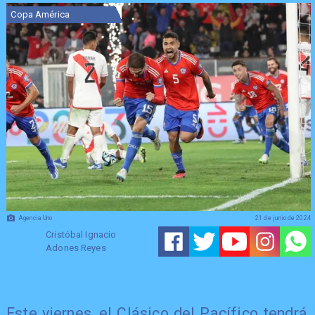
Copa América
Agencia Uno
21 de junio de 2024
Cristóbal Ignacio
Adones Reyes
Este viernes, el Clásico del Pacífico tendrá