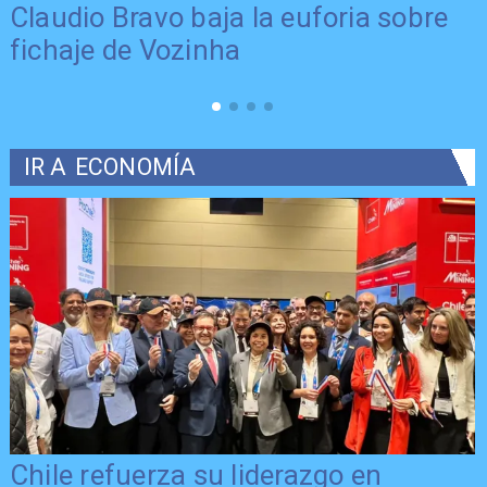
Claudio Bravo baja la euforia sobre
fichaje de Vozinha
IR A
ECONOMÍA
Chile refuerza su liderazgo en