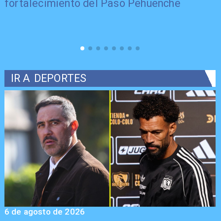
fortalecimiento del Paso Pehuenche
"
IR A
DEPORTES
6 de agosto de 2026
5