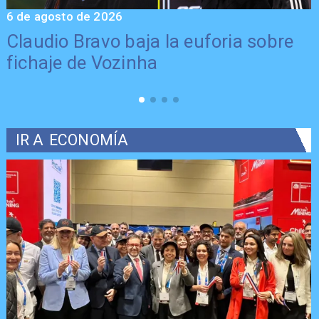
6 de agosto de 2026
5
Claudio Bravo baja la euforia sobre
fichaje de Vozinha
IR A
ECONOMÍA