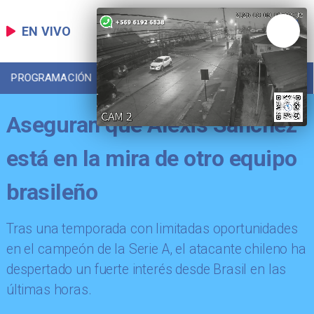
EN VIVO
PROGRAMACIÓN
LOCAL
DEPORTES
Aseguran que Alexis Sánchez
está en la mira de otro equipo
brasileño
​Tras una temporada con limitadas oportunidades
en el campeón de la Serie A, el atacante chileno ha
despertado un fuerte interés desde Brasil en las
últimas horas.