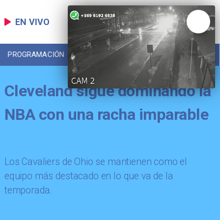
EN VIVO
PROGRAMACIÓN
LOCAL
DEPORTES
Cleveland sigue dominando la
NBA con una racha imparable
Los Cavaliers de Ohio se mantienen como el
equipo más destacado en lo que va de la
temporada.