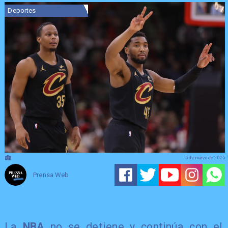
Deportes
5 de marzo de 2025
Prensa Web
La
NBA
no se detiene y continúa con el