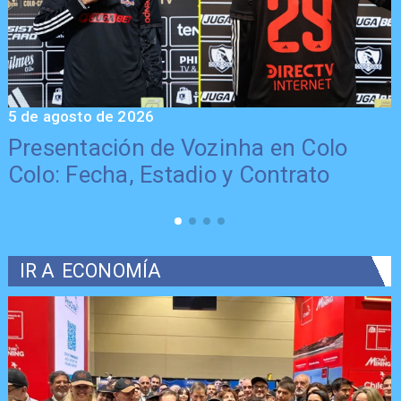
5 de agosto de 2026
5
Presentación de Vozinha en Colo
Colo: Fecha, Estadio y Contrato
IR A
ECONOMÍA