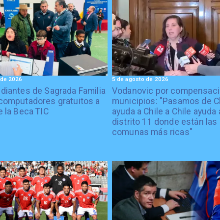
 de 2026
5 de agosto de 2026
diantes de Sagrada Familia
Vodanovic por compensaci
computadores gratuitos a
municipios: "Pasamos de C
e la Beca TIC
ayuda a Chile a Chile ayuda 
distrito 11 donde están las
comunas más ricas"