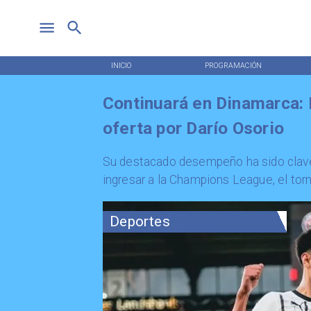
INICIO
PROGRAMACIÓN
Continuará en Dinamarca: E
oferta por Darío Osorio
​Su destacado desempeño ha sido clave
ingresar a la Champions League, el to
Deportes