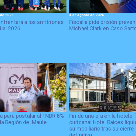
 de 2026
4 de agosto de 2026
enfrentará a los anfitriones
Fiscalía pide prisión preven
ial 2026
Michael Clark en Caso Sart
ía para postular al FNDR 8%
Fin de una era en la hoteler
la Región del Maule
curicana: Hotel Raíces liqu
su mobiliario tras su cierre
definitivo