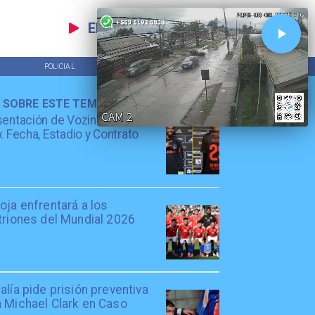
EN VIVO
POLICIAL
TENDENCIAS
 SOBRE ESTE TEMA
entación de Vozinha en Colo
: Fecha, Estadio y Contrato
oja enfrentará a los
triones del Mundial 2026
alía pide prisión preventiva
a Michael Clark en Caso