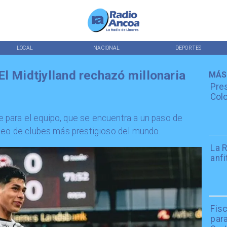
LOCAL
NACIONAL
DEPORTES
l Midtjylland rechazó millonaria
MÁS
Pres
Colo
 para el equipo, que se encuentra a un paso de
rneo de clubes más prestigioso del mundo.
La R
anfi
Fisc
par