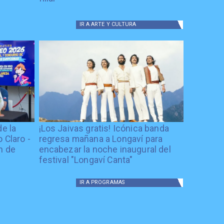
IR A
ARTE Y CULTURA
de la
¡Los Jaivas gratis! Icónica banda
 Claro -
regresa mañana a Longaví para
n de
encabezar la noche inaugural del
festival "Longaví Canta"
IR A
PROGRAMAS