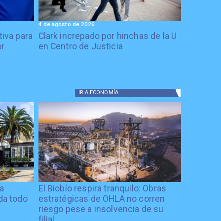
4 de agosto de 2026
tiva para
Clark increpado por hinchas de la U
or
en Centro de Justicia
IR A
ECONOMÍA
ía
El Biobío respira tranquilo: Obras
ida todo
estratégicas de OHLA no corren
riesgo pese a insolvencia de su
filial