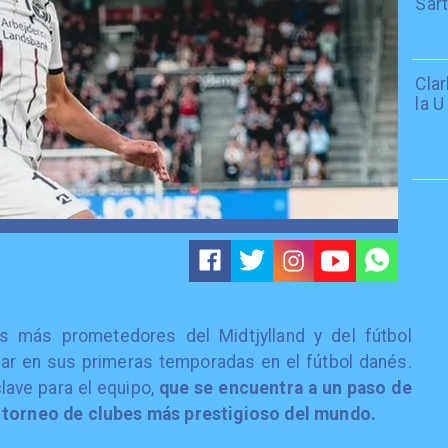
Sar
Cla
la U
es más prometedores del Midtjylland y del fútbol
lar en sus primeras temporadas en el fútbol danés.
ave para el equipo,
que se encuentra a un paso de
l torneo de clubes más prestigioso del mundo.