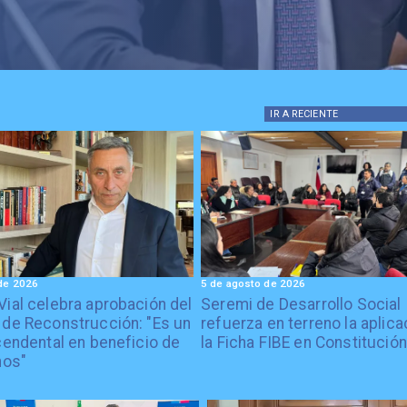
IR A
RECIENTE
de 2026
5 de agosto de 2026
Vial celebra aprobación del
Seremi de Desarrollo Social
 de Reconstrucción: "Es un
refuerza en terreno la aplica
cendental en beneficio de
la Ficha FIBE en Constitución
nos"