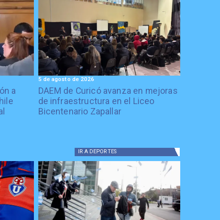
5 de agosto de 2026
ón a
DAEM de Curicó avanza en mejoras
hile
de infraestructura en el Liceo
al
Bicentenario Zapallar
IR A
DEPORTES