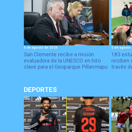
5 de agosto de 2026
5 de agosto
San Clemente recibe a misión
183 estu
evaluadora de la UNESCO en hito
reciben 
clave para el Geoparque Pillanmapu
través d
DEPORTES