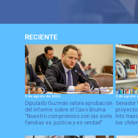
RECIENTE
5 de agosto de 2026
5 de agosto 
Diputado Guzmán valora aprobación
Senador 
del informe sobre el Caso Bruma:
proyecto
"Nuestro compromiso con las siete
hito tras
familias es justicia y es verdad"
los chile