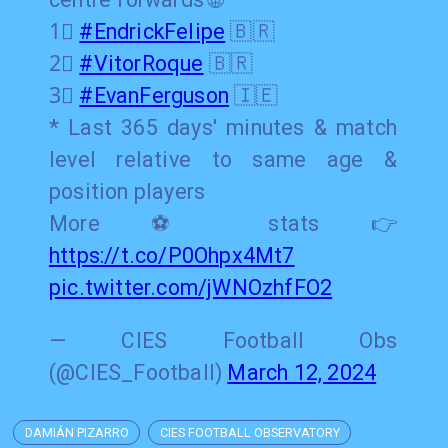
1⃣
#EndrickFelipe
🇧🇷
2⃣
#VitorRoque
🇧🇷
3⃣
#EvanFerguson
🇮🇪
* Last 365 days' minutes & match
level relative to same age &
position players
More ⚽️ stats 👉
https://t.co/P0Ohpx4Mt7
pic.twitter.com/jWNOzhfFO2
— CIES Football Obs
(@CIES_Football)
March 12, 2024
DAMIÁN PIZARRO
CIES FOOTBALL OBSERVATORY