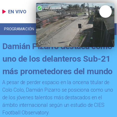
EN VIVO
PROGRAMACIÓN
LOCAL
DEPORTES
Damián Pizarro destaca como
uno de los delanteros Sub-21
más prometedores del mundo
​A pesar de perder espacio en la oncena titular de
Colo Colo, Damián Pizarro se posiciona como uno
de los jóvenes talentos más destacados en el
ámbito internacional según un estudio de CIES
Football Observatory.