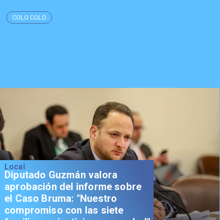
COLO COLO
Local
Diputado Guzmán valora
aprobación del informe sobre
el Caso Bruma: "Nuestro
compromiso con las siete