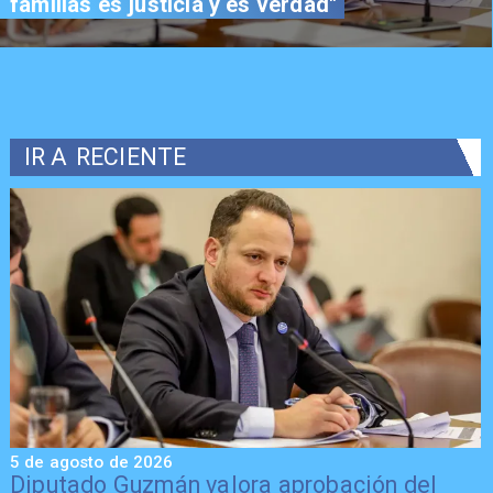
familias es justicia y es verdad"
IR A
RECIENTE
5 de agosto de 2026
5
Diputado Guzmán valora aprobación del