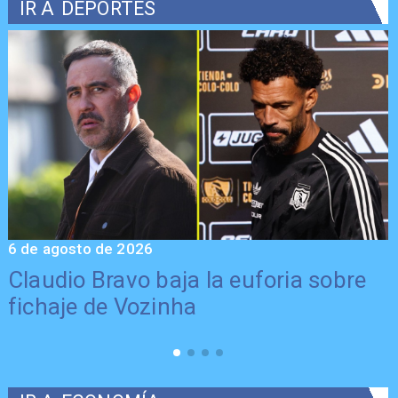
IR A
DEPORTES
6 de agosto de 2026
5
Claudio Bravo baja la euforia sobre
fichaje de Vozinha