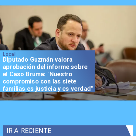
Local
Diputado Guzmán valora
aprobación del informe sobre
el Caso Bruma: "Nuestro
compromiso con las siete
familias es justicia y es verdad"
IR A
RECIENTE