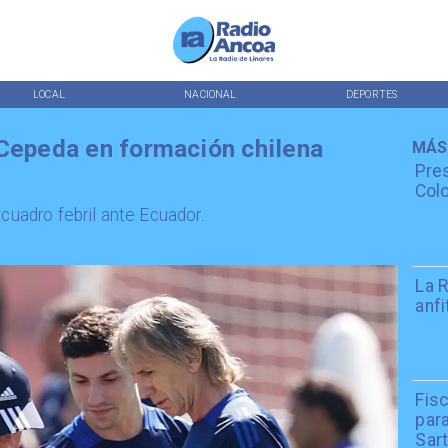
LOCAL
NACIONAL
DEPORTES
 Cepeda en formación chilena
MÁS
Pres
Colo
 cuadro febril ante Ecuador.
La R
anfi
Fisc
par
Sar