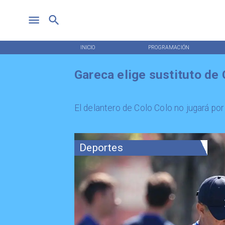
INICIO
PROGRAMACIÓN
Gareca elige sustituto de
El delantero de Colo Colo no jugará por
Deportes