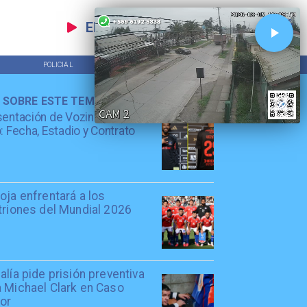
EN VIVO
POLICIAL
TENDENCIAS
 SOBRE ESTE TEMA
entación de Vozinha en Colo
: Fecha, Estadio y Contrato
oja enfrentará a los
triones del Mundial 2026
alía pide prisión preventiva
a Michael Clark en Caso
tor