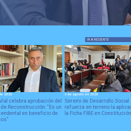
IR A
RECIENTE
de 2026
5 de agosto de 2026
Vial celebra aprobación del
Seremi de Desarrollo Social
 de Reconstrucción: "Es un
refuerza en terreno la aplica
cendental en beneficio de
la Ficha FIBE en Constitución
nos"