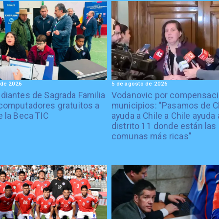
 de 2026
5 de agosto de 2026
diantes de Sagrada Familia
Vodanovic por compensaci
computadores gratuitos a
municipios: "Pasamos de C
e la Beca TIC
ayuda a Chile a Chile ayuda 
distrito 11 donde están las
comunas más ricas"