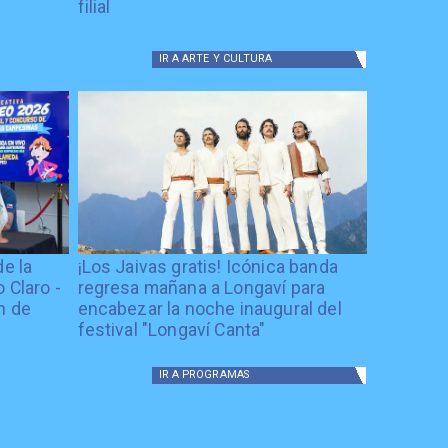
filial
IR A
ARTE Y CULTURA
de la
¡Los Jaivas gratis! Icónica banda
 Claro -
regresa mañana a Longaví para
n de
encabezar la noche inaugural del
festival "Longaví Canta"
IR A
PROGRAMAS