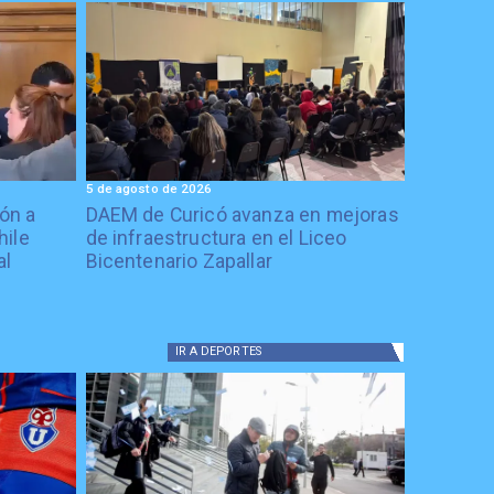
5 de agosto de 2026
ón a
DAEM de Curicó avanza en mejoras
hile
de infraestructura en el Liceo
al
Bicentenario Zapallar
IR A
DEPORTES