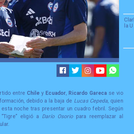
Cla
la U
rtido entre
Chile
y
Ecuador
,
Ricardo Gareca
se vio
 formación, debido a la baja de
Lucas Cepeda
, quien
esta noche tras presentar un cuadro febril. Según
“Tigre” eligió a
Darío Osorio
para reemplazar al
ular.