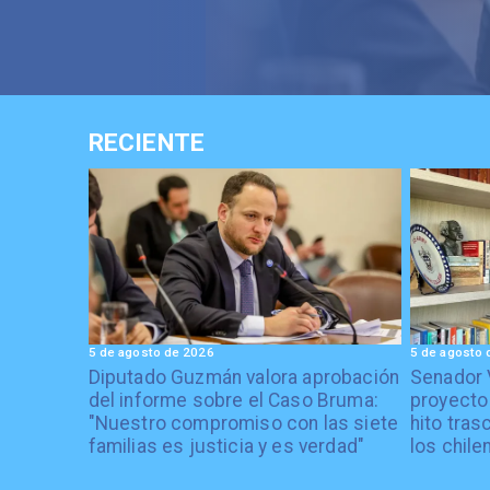
RECIENTE
5 de agosto de 2026
5 de agosto 
Diputado Guzmán valora aprobación
Senador 
del informe sobre el Caso Bruma:
proyecto
"Nuestro compromiso con las siete
hito tras
familias es justicia y es verdad"
los chile