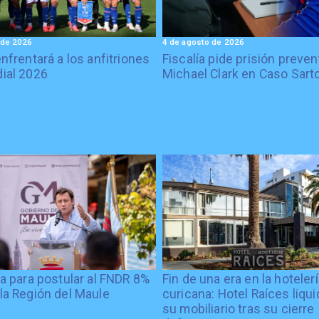
 de 2026
4 de agosto de 2026
enfrentará a los anfitriones
Fiscalía pide prisión preven
ial 2026
Michael Clark en Caso Sart
ía para postular al FNDR 8%
Fin de una era en la hoteler
la Región del Maule
curicana: Hotel Raíces liqu
su mobiliario tras su cierre