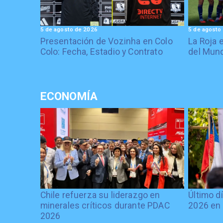
5 de agosto de 2026
5 de agosto
Presentación de Vozinha en Colo
La Roja 
Colo: Fecha, Estadio y Contrato
del Mund
ECONOMÍA
Chile refuerza su liderazgo en
Último d
minerales críticos durante PDAC
2026 en 
2026