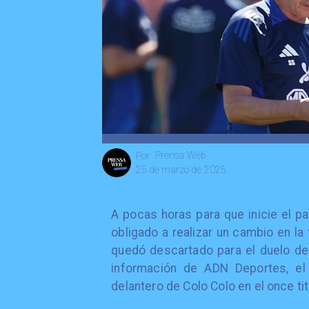
Prensa Web
Por
25 de marzo de 2025
A pocas horas para que inicie el pa
obligado a realizar un cambio en la
quedó descartado para el duelo de 
información de ADN Deportes, el 
delantero de Colo Colo en el once tit