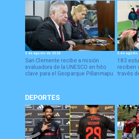
5 de agosto de 2026
5 de agosto
San Clemente recibe a misión
183 estu
evaluadora de la UNESCO en hito
reciben 
clave para el Geoparque Pillanmapu
través d
DEPORTES