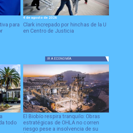
4 de agosto de 2026
tiva para
Clark increpado por hinchas de la U
or
en Centro de Justicia
IR A
ECONOMÍA
ía
El Biobío respira tranquilo: Obras
ida todo
estratégicas de OHLA no corren
riesgo pese a insolvencia de su