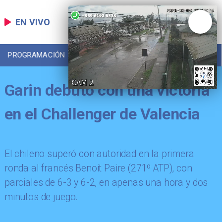
EN VIVO
PROGRAMACIÓN
LOCAL
DEPORTES
Garin debutó con una victoria
en el Challenger de Valencia
​El chileno superó con autoridad en la primera
ronda al francés Benoit Paire (271º ATP), con
parciales de 6-3 y 6-2, en apenas una hora y dos
minutos de juego.