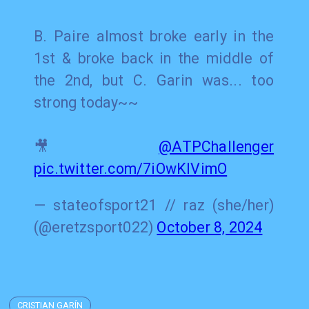
B. Paire almost broke early in the
1st & broke back in the middle of
the 2nd, but C. Garin was... too
strong today~~
🎥
@ATPChallenger
pic.twitter.com/7iOwKlVimO
— stateofsport21 // raz (she/her)
(@eretzsport022)
October 8, 2024
CRISTIAN GARÍN