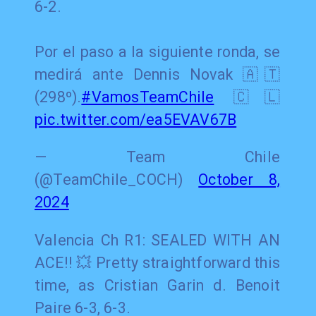
6-2.
Por el paso a la siguiente ronda, se
medirá ante Dennis Novak 🇦🇹
(298º).
#VamosTeamChile
🇨🇱
pic.twitter.com/ea5EVAV67B
— Team Chile
(@TeamChile_COCH)
October 8,
2024
Valencia Ch R1: SEALED WITH AN
ACE!! 💥 Pretty straightforward this
time, as Cristian Garin d. Benoit
Paire 6-3, 6-3.