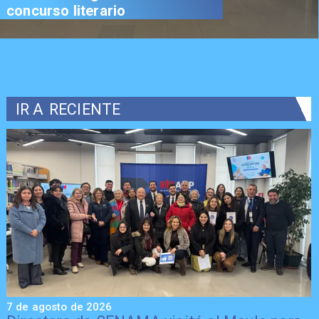
concurso literario
IR A
RECIENTE
7 de agosto de 2026
7