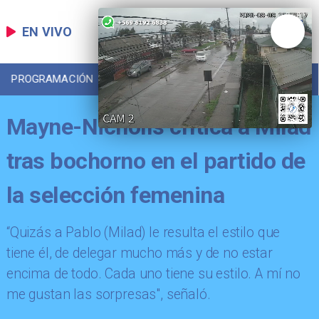
EN VIVO
PROGRAMACIÓN
LOCAL
DEPORTES
Mayne-Nicholls crítica a Milad
tras bochorno en el partido de
la selección femenina
​“Quizás a Pablo (Milad) le resulta el estilo que
tiene él, de delegar mucho más y de no estar
encima de todo. Cada uno tiene su estilo. A mí no
me gustan las sorpresas", señaló.