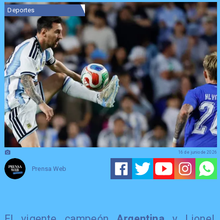
Deportes
16 de junio de 2026
Prensa Web
El vigente campeón
Argentina
y Lionel