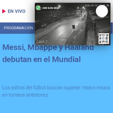
EN VIVO
PROGRAMACIÓN
LOCAL
DEPORTES
Messi, Mbappé y Haaland
debutan en el Mundial
Los astros del fútbol buscan superar malos inicios
en torneos anteriores.