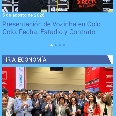
5 de agosto de 2026
5
Presentación de Vozinha en Colo
Colo: Fecha, Estadio y Contrato
IR A
ECONOMÍA