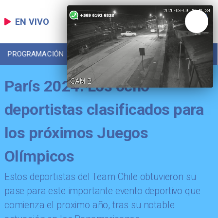
EN VIVO
PROGRAMACIÓN
LOCAL
DEPORTES
París 2024: Los ocho
deportistas clasificados para
los próximos Juegos
Olímpicos
​Estos deportistas del Team Chile obtuvieron su
pase para este importante evento deportivo que
comienza el proximo año, tras su notable