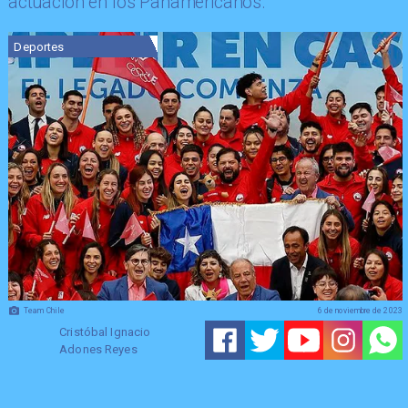
actuación en los Panamericanos.
Deportes
Team Chile
6 de noviembre de 2023
Cristóbal Ignacio
Adones Reyes