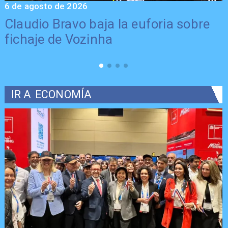
6 de agosto de 2026
5
Claudio Bravo baja la euforia sobre
fichaje de Vozinha
IR A
ECONOMÍA