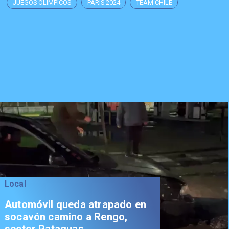
JUEGOS OLÍMPICOS
PARÍS 2024
TEAM CHILE
Local
Automóvil queda atrapado en
socavón camino a Rengo,