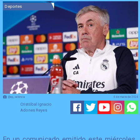
Deportes
@ep_valencia
6 de marzo de 2024
Cristóbal Ignacio
Adones Reyes
​En un comunicado emitido este miércoles,