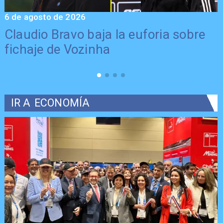
6 de agosto de 2026
5
Claudio Bravo baja la euforia sobre
fichaje de Vozinha
IR A
ECONOMÍA