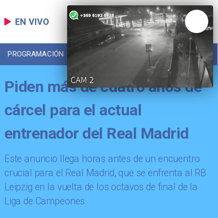
EN VIVO
PROGRAMACIÓN
LOCAL
DEPORTES
Piden más de cuatro años de
cárcel para el actual
entrenador del Real Madrid
​Este anuncio llega horas antes de un encuentro
crucial para el Real Madrid, que se enfrenta al RB
Leipzig en la vuelta de los octavos de final de la
Liga de Campeones.