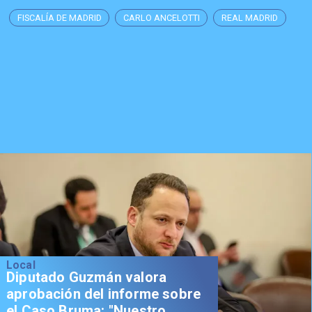
FISCALÍA DE MADRID
CARLO ANCELOTTI
REAL MADRID
Local
Diputado Guzmán valora
aprobación del informe sobre
el Caso Bruma: "Nuestro