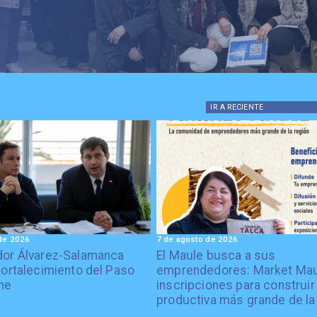
IR A
RECIENTE
de 2026
7 de agosto de 2026
or Álvarez-Salamanca
El Maule busca a sus
fortalecimiento del Paso
emprendedores: Market Mau
he
inscripciones para construir 
productiva más grande de la