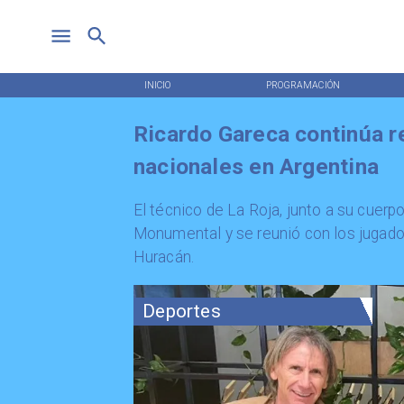
INICIO
PROGRAMACIÓN
Ricardo Gareca continúa 
nacionales en Argentina
​El técnico de La Roja, junto a su cuerp
Monumental y se reunió con los jugado
Huracán.
Deportes