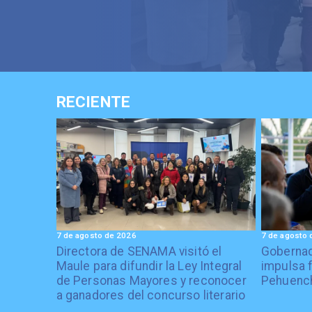
RECIENTE
7 de agosto de 2026
7 de agosto 
Directora de SENAMA visitó el
Gobernad
Maule para difundir la Ley Integral
impulsa 
de Personas Mayores y reconocer
Pehuenc
a ganadores del concurso literario