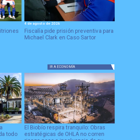
4 de agosto de 2026
itriones
Fiscalía pide prisión preventiva para
Michael Clark en Caso Sartor
IR A
ECONOMÍA
ía
El Biobío respira tranquilo: Obras
ida todo
estratégicas de OHLA no corren