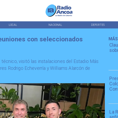
LOCAL
NACIONAL
DEPORTES
reuniones con seleccionados
MÁS
Clau
sobr
o técnico, visitó las instalaciones del Estadio Más
res Rodrigo Echeverría y Williams Alarcón de
Pre
Colo
Con
La R
anfi