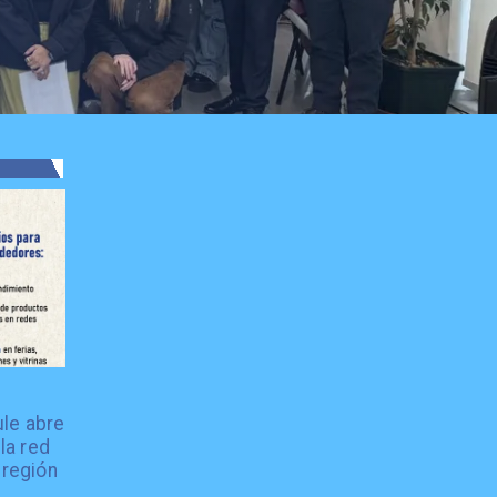
le abre
la red
 región