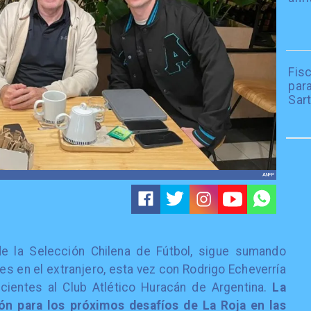
Fisc
par
Sar
ANFP
de la Selección Chilena de Fútbol, sigue sumando
es en el extranjero, esta vez con Rodrigo Echeverría
cientes al Club Atlético Huracán de Argentina.
La
ión para los próximos desafíos de La Roja en las