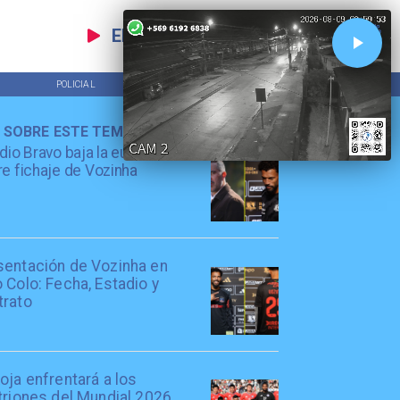
EN VIVO
POLICIAL
TENDENCIAS
 SOBRE ESTE TEMA
dio Bravo baja la euforia
e fichaje de Vozinha
sentación de Vozinha en
 Colo: Fecha, Estadio y
trato
oja enfrentará a los
triones del Mundial 2026