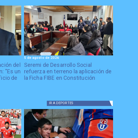
5 de agosto de 2026
ación del
Seremi de Desarrollo Social
: "Es un
refuerza en terreno la aplicación de
icio de
la Ficha FIBE en Constitución
IR A
DEPORTES