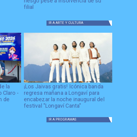
riesgo pese a insolvencia de su
filial
IR A
ARTE Y CULTURA
de la
¡Los Jaivas gratis! Icónica banda
 Claro -
regresa mañana a Longaví para
n de
encabezar la noche inaugural del
festival "Longaví Canta"
IR A
PROGRAMAS