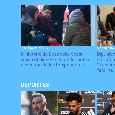
7 de agosto de 2026
5 de agosto
Ministerio de Desarrollo Social
Diputad
activa Código Azul en Talca ante el
del info
descenso de las temperaturas
"Nuestro
familias 
DEPORTES