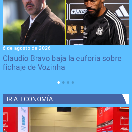
6 de agosto de 2026
5
Claudio Bravo baja la euforia sobre
fichaje de Vozinha
IR A
ECONOMÍA