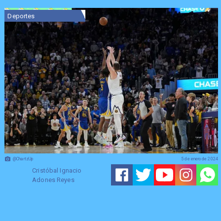
Deportes
@ChartzUp
5 de enero de 2024
Cristóbal Ignacio
Adones Reyes