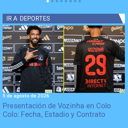
IR A
DEPORTES
5 de agosto de 2026
5
Presentación de Vozinha en Colo
Colo: Fecha, Estadio y Contrato