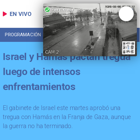
EN VIVO
PROGRAMACIÓN
LOCAL
DEPORTES
Israel y Hamás pactan tregua
luego de intensos
enfrentamientos
El gabinete de Israel este martes aprobó una
tregua con Hamás en la Franja de Gaza, aunque
la guerra no ha terminado.