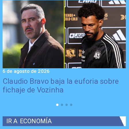
6 de agosto de 2026
5
Claudio Bravo baja la euforia sobre
fichaje de Vozinha
IR A
ECONOMÍA