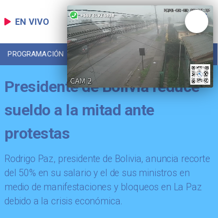
EN VIVO
PROGRAMACIÓN
LOCAL
DEPORTES
Presidente de Bolivia reduce
sueldo a la mitad ante
protestas
Rodrigo Paz, presidente de Bolivia, anuncia recorte
del 50% en su salario y el de sus ministros en
medio de manifestaciones y bloqueos en La Paz
debido a la crisis económica.