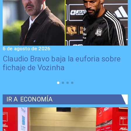
6 de agosto de 2026
5
Claudio Bravo baja la euforia sobre
fichaje de Vozinha
IR A
ECONOMÍA