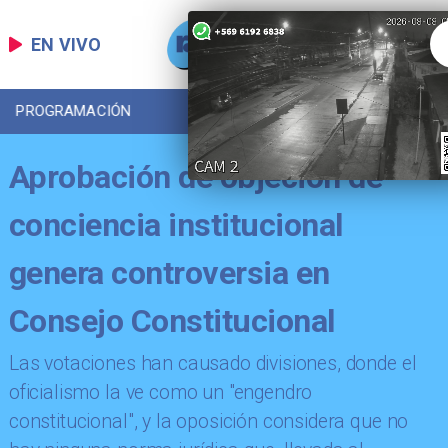
EN VIVO
PROGRAMACIÓN
LOCAL
DEPORTES
Aprobación de objeción de
conciencia institucional
genera controversia en
Consejo Constitucional
Las votaciones han causado divisiones, donde el
oficialismo la ve como un "engendro
constitucional", y la oposición considera que no