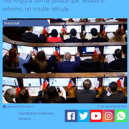
hay ninguna norma jurídica que, llevada al
extremo, no resulte ridícula.
Nacional
procesoconstitucional.cl
21 de septiembre de 2023
Constanza Codoceo
Pizarro