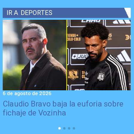
IR A
DEPORTES
6 de agosto de 2026
5
Claudio Bravo baja la euforia sobre
fichaje de Vozinha