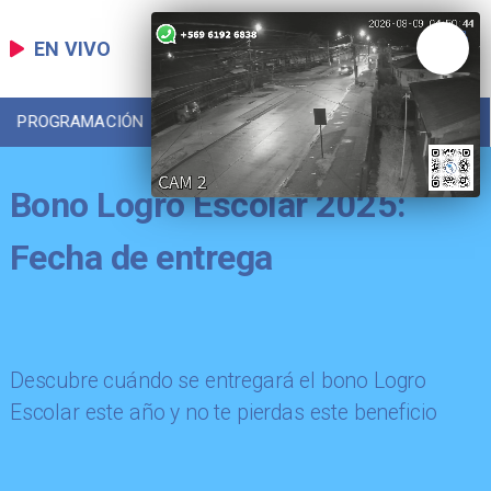
EN VIVO
PROGRAMACIÓN
LOCAL
DEPORTES
Bono Logro Escolar 2025:
Fecha de entrega
Descubre cuándo se entregará el bono Logro
Escolar este año y no te pierdas este beneficio