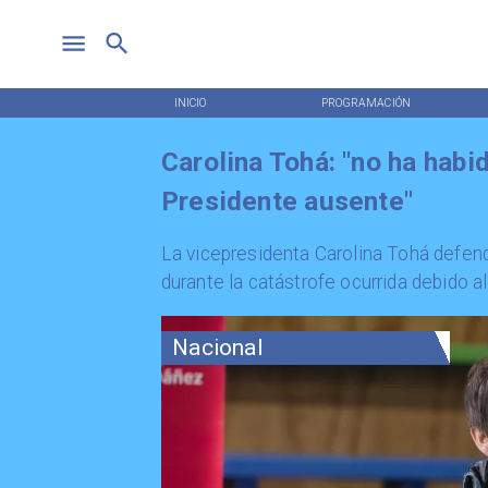
INICIO
PROGRAMACIÓN
Carolina Tohá: "no ha hab
Presidente ausente"
La vicepresidenta Carolina Tohá defendi
durante la catástrofe ocurrida debido al
Nacional