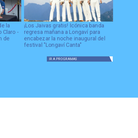
de la
¡Los Jaivas gratis! Icónica banda
 Claro -
regresa mañana a Longaví para
n de
encabezar la noche inaugural del
festival "Longaví Canta"
IR A
PROGRAMAS