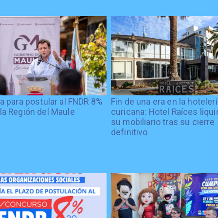
ía para postular al FNDR 8%
Fin de una era en la hoteler
la Región del Maule
curicana: Hotel Raíces liqu
su mobiliario tras su cierre
definitivo