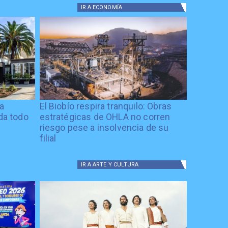
IR A
ECONOMÍA
ía
El Biobío respira tranquilo: Obras
ida todo
estratégicas de OHLA no corren
riesgo pese a insolvencia de su
filial
IR A
ARTE Y CULTURA