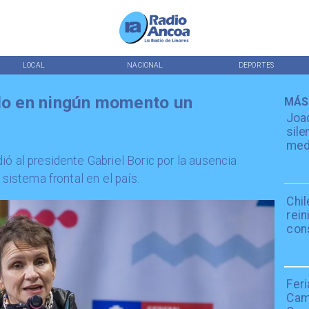
LOCAL
NACIONAL
DEPORTES
ido en ningún momento un
MÁS
Joaq
sile
medi
ó al presidente Gabriel Boric por la ausencia
 sistema frontal en el país.
Chil
rein
con
Fer
Cami