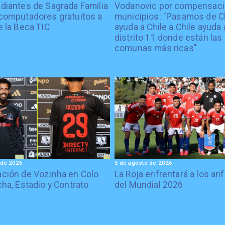
diantes de Sagrada Familia
Vodanovic por compensaci
computadores gratuitos a
municipios: "Pasamos de C
e la Beca TIC
ayuda a Chile a Chile ayuda 
distrito 11 donde están las
comunas más ricas"
 de 2026
5 de agosto de 2026
ción de Vozinha en Colo
La Roja enfrentará a los anf
cha, Estadio y Contrato
del Mundial 2026