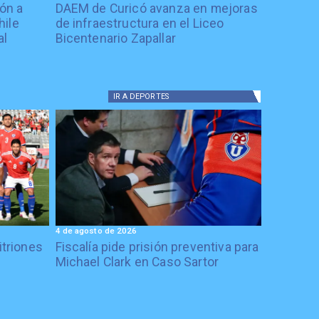
ón a
DAEM de Curicó avanza en mejoras
hile
de infraestructura en el Liceo
al
Bicentenario Zapallar
IR A
DEPORTES
4 de agosto de 2026
itriones
Fiscalía pide prisión preventiva para
Michael Clark en Caso Sartor