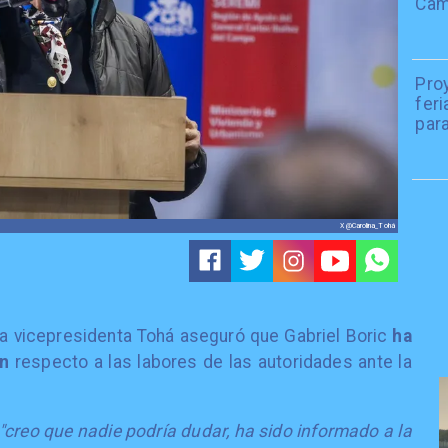
Camp
Pro
fer
para
X @Carolina_Tohá
 la vicepresidenta Tohá aseguró que Gabriel Boric
ha
ón
respecto a las labores de las autoridades ante la
"creo que nadie podría dudar, ha sido informado a la