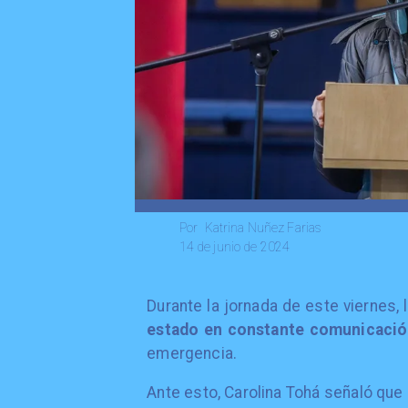
Katrina Nuñez Farias
Por
14 de junio de 2024
Durante la jornada de este viernes,
estado en constante comunicaci
emergencia.
Ante esto, Carolina Tohá señaló que