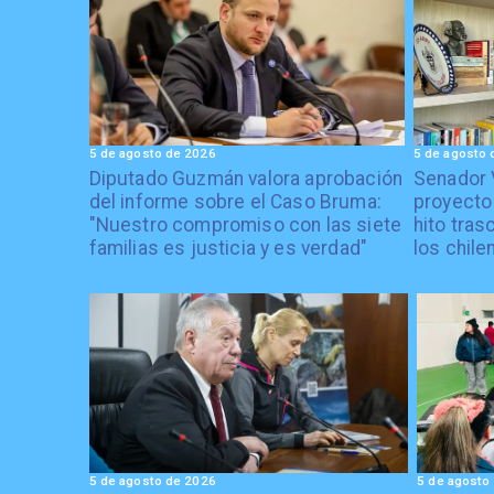
5 de agosto de 2026
5 de agosto 
Diputado Guzmán valora aprobación
Senador 
del informe sobre el Caso Bruma:
proyecto
"Nuestro compromiso con las siete
hito tras
familias es justicia y es verdad"
los chile
5 de agosto de 2026
5 de agosto