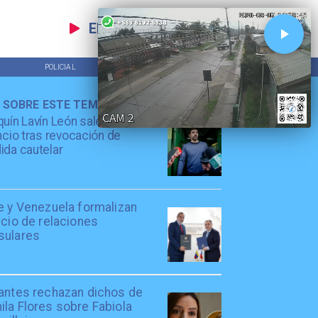
EN VIVO
POLICIAL
TENDENCIAS
 SOBRE ESTE TEMA
uín Lavín León sale en
ncio tras revocación de
da cautelar
e y Venezuela formalizan
icio de relaciones
sulares
iantes rechazan dichos de
la Flores sobre Fabiola