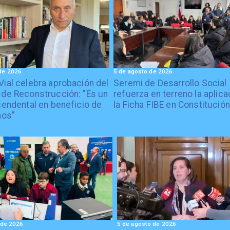
de 2026
5 de agosto de 2026
Vial celebra aprobación del
Seremi de Desarrollo Social
 de Reconstrucción: "Es un
refuerza en terreno la aplica
cendental en beneficio de
la Ficha FIBE en Constitución
nos"
 de 2026
5 de agosto de 2026