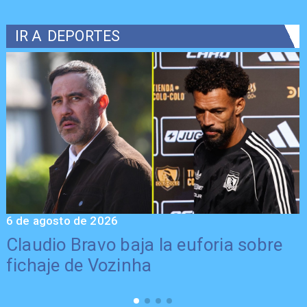
IR A
DEPORTES
6 de agosto de 2026
5
Claudio Bravo baja la euforia sobre
fichaje de Vozinha