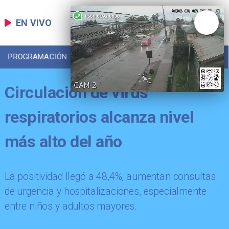
EN VIVO
PROGRAMACIÓN
LOCAL
DEPORTES
Circulación de virus
respiratorios alcanza nivel
más alto del año
La positividad llegó a 48,4%, aumentan consultas
de urgencia y hospitalizaciones, especialmente
entre niños y adultos mayores.