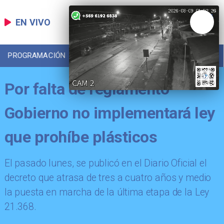
EN VIVO
PROGRAMACIÓN
LOCAL
DEPORTES
Por falta de reglamento
Gobierno no implementará ley
que prohíbe plásticos
El pasado lunes, se publicó en el Diario Oficial el
decreto que atrasa de tres a cuatro años y medio
la puesta en marcha de la última etapa de la Ley
21.368.