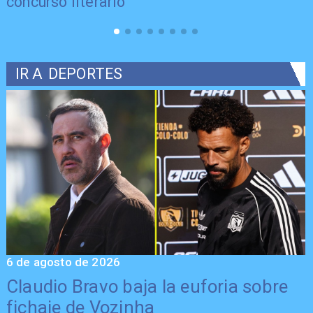
concurso literario
IR A
DEPORTES
6 de agosto de 2026
5
Claudio Bravo baja la euforia sobre
fichaje de Vozinha