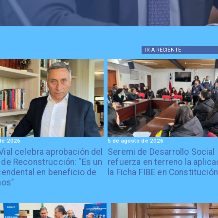
IR A
RECIENTE
de 2026
5 de agosto de 2026
Vial celebra aprobación del
Seremi de Desarrollo Social
 de Reconstrucción: "Es un
refuerza en terreno la aplica
cendental en beneficio de
la Ficha FIBE en Constitución
nos"