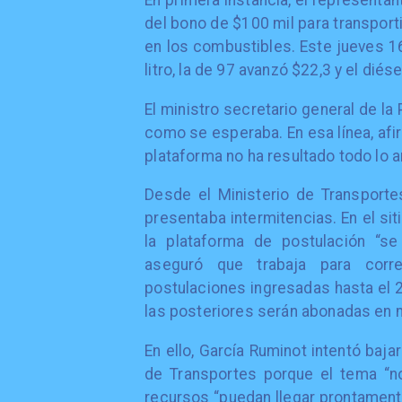
En primera instancia, el representan
del bono de $100 mil para transpor
en los combustibles. Este jueves 16
litro, la de 97 avanzó $22,3 y el diés
El ministro secretario general de l
como se esperaba. En esa línea, afi
plataforma no ha resultado todo lo 
Desde el Ministerio de Transporte
presentaba intermitencias. En el sit
la plataforma de postulación “se
aseguró que trabaja para corr
postulaciones ingresadas hasta el 
las posteriores serán abonadas en 
En ello, García Ruminot intentó baja
de Transportes porque el tema “no
recursos “puedan llegar prontamente