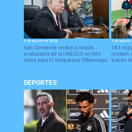
5 de agosto de 2026
5 de agosto
San Clemente recibe a misión
183 estu
evaluadora de la UNESCO en hito
reciben 
clave para el Geoparque Pillanmapu
través d
DEPORTES