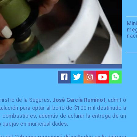
Mini
meg
naci
inistro de la Segpres,
José García Ruminot
, admitió
ulación para optar al bono de $100 mil destinado a
os combustibles, además de aclarar la entrega de un
s quejas en municipalidades.