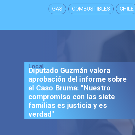
GAS
COMBUSTIBLES
CHILE
Local
Senador Vial celebra
aprobación del proyecto de
Reconstrucción: "Es un hito
trascendental en beneficio de
los chilenos"