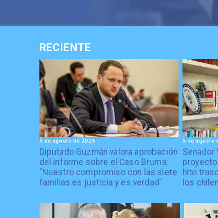
RECIENTE
5 de agosto de 2026
5 de agosto 
Diputado Guzmán valora aprobación
Senador 
del informe sobre el Caso Bruma:
proyecto
"Nuestro compromiso con las siete
hito tras
familias es justicia y es verdad"
los chile