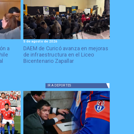
5 de agosto de 2026
ón a
DAEM de Curicó avanza en mejoras
hile
de infraestructura en el Liceo
al
Bicentenario Zapallar
IR A
DEPORTES