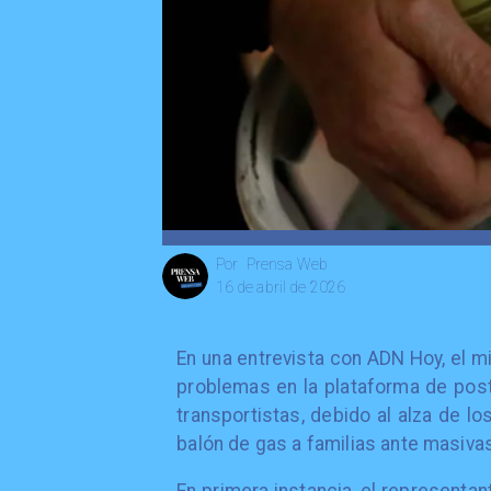
Prensa Web
Por
16 de abril de 2026
En una entrevista con ADN Hoy, el m
problemas en la plataforma de post
transportistas, debido al alza de l
balón de gas a familias ante masiva