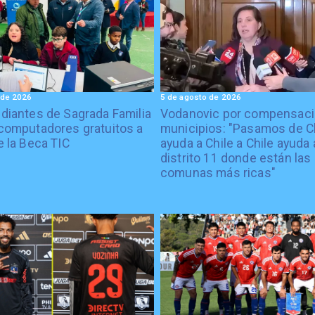
 de 2026
5 de agosto de 2026
diantes de Sagrada Familia
Vodanovic por compensaci
computadores gratuitos a
municipios: "Pasamos de C
e la Beca TIC
ayuda a Chile a Chile ayuda 
distrito 11 donde están las
comunas más ricas"