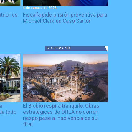
4 de agosto de 2026
itriones
Fiscalía pide prisión preventiva para
Michael Clark en Caso Sartor
IR A
ECONOMÍA
ía
El Biobío respira tranquilo: Obras
ida todo
estratégicas de OHLA no corren
riesgo pese a insolvencia de su
filial