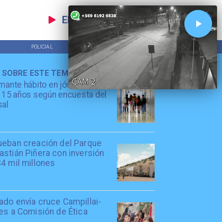
EN VIVO
POLICIAL
TENDENCIAS
 SOBRE ESTE TEMA
mante hábito en jóvenes de
 15 años según encuesta del
sal
ueban creación del Parque
stián Piñera con inversión
4 mil millones
ado envía cruce Campillai-
es a Comisión de Ética