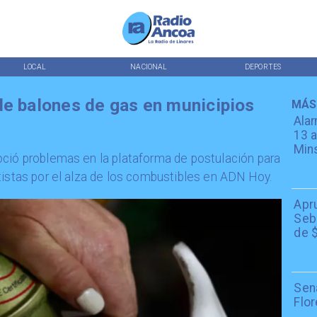
LOCAL
NACIONAL
DEPORTES
de balones de gas en municipios
MÁS
Alar
13 a
Min
oció problemas en la plataforma de postulación para
tistas por el alza de los combustibles en ADN Hoy.
Apr
Seba
de $
Sen
Flor