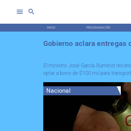
INICIO
PROGRAMACIÓN
Gobierno aclara entregas 
El ministro José García Ruminot recon
optar a bono de $100 mil para transpor
Nacional