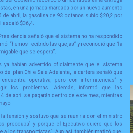
te del Gobierno reconoció dificultades en la entrega
tistas, en una jornada marcada por un nuevo aumento
 de abril, la gasolina de 93 octanos subió $20,2 por
el escaló $36,4.
a Presidencia señaló que el sistema no ha respondido
rmó: “hemos recibido las quejas” y reconoció que “la
amigable que se espera”.
s ya habían advertido oficialmente que el sistema
io del plan Chile Sale Adelante, la cartera señaló que
 encuentra operativa, pero con intermitencias” y
egir los problemas. Además, informó que las
24 de abril se pagarán dentro de este mes, mientras
mayo.
r la tensión y sostuvo que se reuniría con el ministro
s preocupa” y porque el Ejecutivo quiere que los
 a los transportistas”. Aun así, también matizó que,