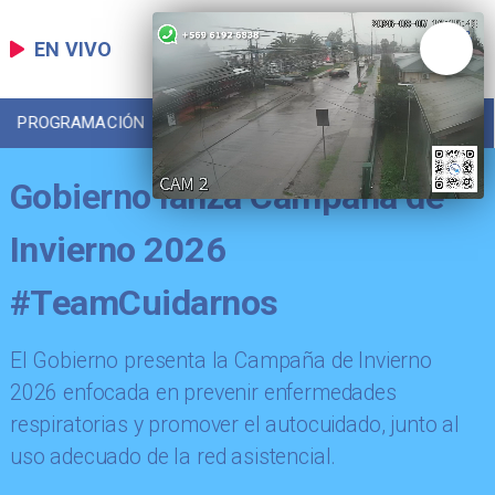
EN VIVO
PROGRAMACIÓN
LOCAL
DEPORTES
Gobierno lanza Campaña de
Invierno 2026
#TeamCuidarnos
El Gobierno presenta la Campaña de Invierno
2026 enfocada en prevenir enfermedades
respiratorias y promover el autocuidado, junto al
uso adecuado de la red asistencial.