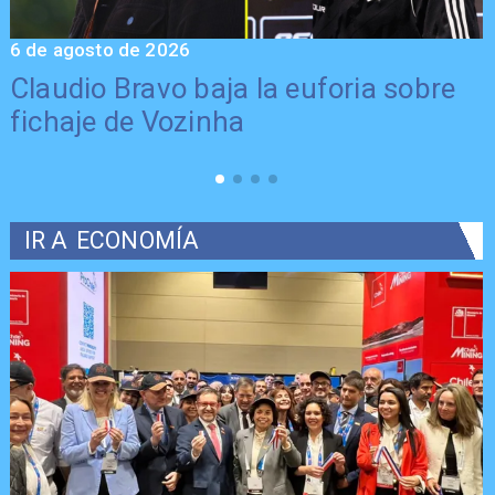
6 de agosto de 2026
5
Claudio Bravo baja la euforia sobre
fichaje de Vozinha
IR A
ECONOMÍA