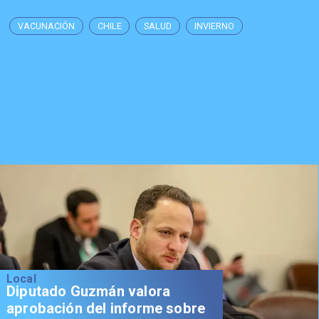
VACUNACIÓN
CHILE
SALUD
INVIERNO
Local
Diputado Guzmán valora
aprobación del informe sobre