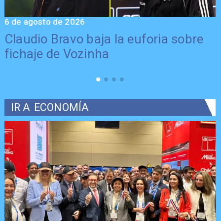
6 de agosto de 2026
5
Claudio Bravo baja la euforia sobre
fichaje de Vozinha
IR A
ECONOMÍA