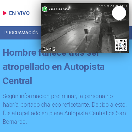
EN VIVO
PROGRAMACIÓN
LOCAL
DEPORTES
Hombre fallece tras ser
atropellado en Autopista
Central
Según información preliminar, la persona no
habría portado chaleco reflectante. Debido a esto,
fue atropellado en plena Autopista Central de San
Bernardo.