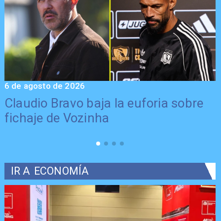
6 de agosto de 2026
5
Claudio Bravo baja la euforia sobre
fichaje de Vozinha
IR A
ECONOMÍA