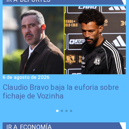
6 de agosto de 2026
5
Claudio Bravo baja la euforia sobre
fichaje de Vozinha
IR A
ECONOMÍA