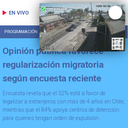
EN VIVO
PROGRAMACIÓN
LOCAL
DEPORTES
Opinión pública favorece
regularización migratoria
según encuesta reciente
Encuesta revela que el 52% está a favor de
legalizar a extranjeros con más de 4 años en Chile,
mientras que el 84% apoya centros de detención
para quienes tengan orden de expulsión.