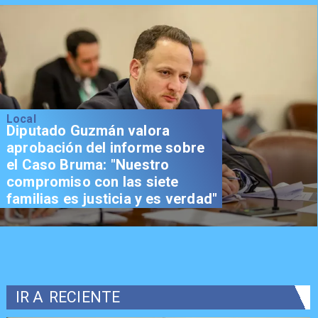
Local
Diputado Guzmán valora
aprobación del informe sobre
el Caso Bruma: "Nuestro
compromiso con las siete
familias es justicia y es verdad"
IR A
RECIENTE