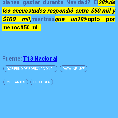
planea gastar durante Navidad? El
28%
de
los encuestados respondió entre $50 mil y
$100 mil,
mientras
que un19%
optó por
menos$50 mil.
Fuente:
T13 Nacional
GOBIERNO DE BORICNACIONAL
DATA INFLUYE
MIGRANTES
ENCUESTA