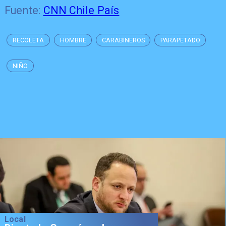
Fuente:
CNN Chile País
RECOLETA
HOMBRE
CARABINEROS
PARAPETADO
NIÑO
Local