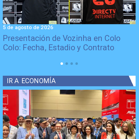
5 de agosto de 2026
5
Presentación de Vozinha en Colo
Colo: Fecha, Estadio y Contrato
IR A
ECONOMÍA