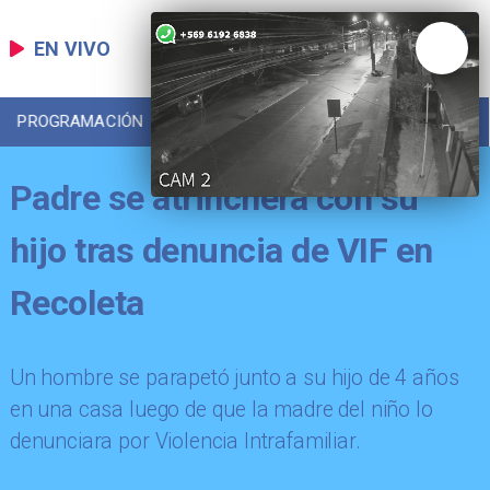
EN VIVO
PROGRAMACIÓN
LOCAL
DEPORTES
Padre se atrinchera con su
hijo tras denuncia de VIF en
Recoleta
Un hombre se parapetó junto a su hijo de 4 años
en una casa luego de que la madre del niño lo
denunciara por Violencia Intrafamiliar.