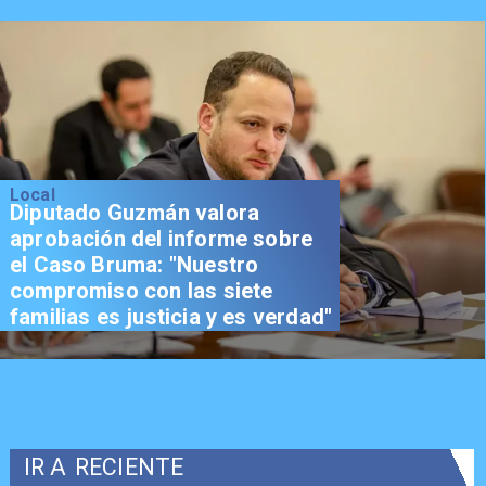
Local
Diputado Guzmán valora
aprobación del informe sobre
el Caso Bruma: "Nuestro
compromiso con las siete
familias es justicia y es verdad"
IR A
RECIENTE