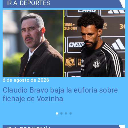
IR A
DEPORTES
6 de agosto de 2026
5
Claudio Bravo baja la euforia sobre
fichaje de Vozinha