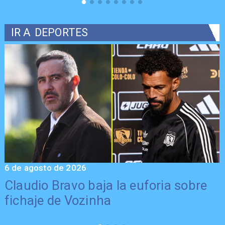
IR A
DEPORTES
6 de agosto de 2026
5
Claudio Bravo baja la euforia sobre
fichaje de Vozinha