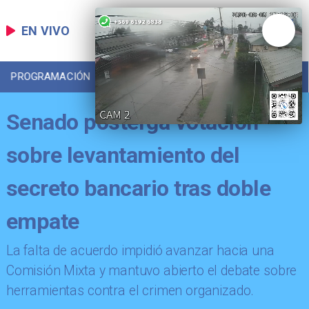
EN VIVO
PROGRAMACIÓN
LOCAL
DEPORTES
Senado posterga votación
sobre levantamiento del
secreto bancario tras doble
empate
La falta de acuerdo impidió avanzar hacia una
Comisión Mixta y mantuvo abierto el debate sobre
herramientas contra el crimen organizado.