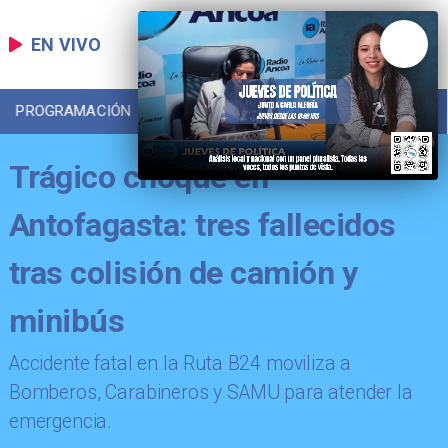
EN VIVO
PROGRAMACIÓN
LOCAL
DEPORTES
Trágico choque en
Antofagasta: tres fallecidos
tras colisión de camión y
minibús
Accidente fatal en la Ruta B24 moviliza a
Bomberos, Carabineros y SAMU para atender la
emergencia.