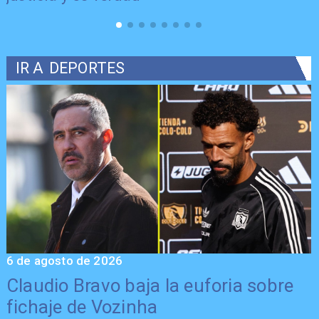
IR A
DEPORTES
6 de agosto de 2026
5
Claudio Bravo baja la euforia sobre
fichaje de Vozinha