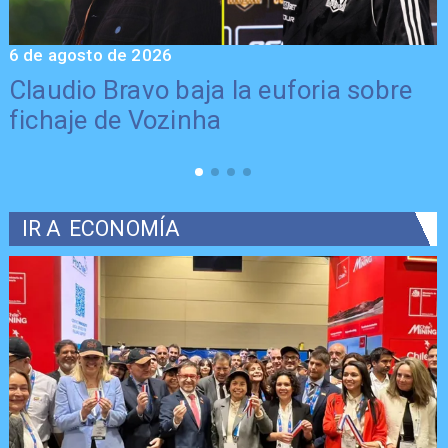
6 de agosto de 2026
5
Claudio Bravo baja la euforia sobre
fichaje de Vozinha
IR A
ECONOMÍA