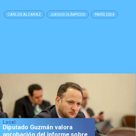
CARLOS ALCARAZ
JUEGOS OLÍMPICOS
PARÍS 2024
Local
Diputado Guzmán valora
aprobación del informe sobre