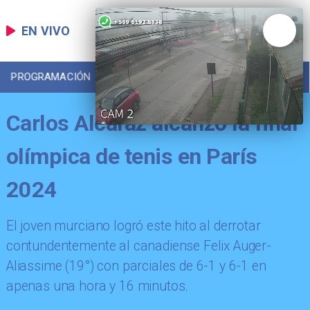
EN VIVO
PROGRAMACIÓN
LOCAL
DEPORTES
Carlos Alcaraz alcanzó la final
olímpica de tenis en París
2024
​El joven murciano logró este hito al derrotar
contundentemente al canadiense Felix Auger-
Aliassime (19°) con parciales de 6-1 y 6-1 en
apenas una hora y 16 minutos.