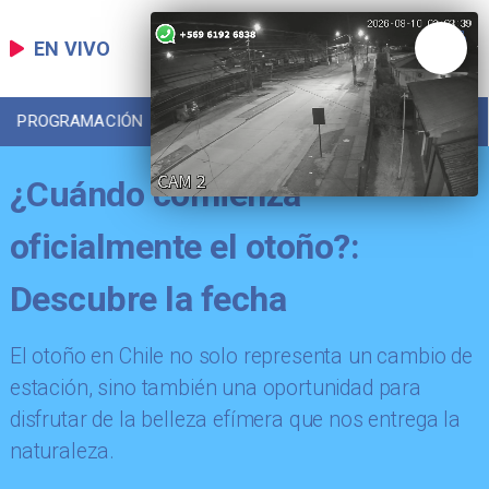
EN VIVO
PROGRAMACIÓN
LOCAL
DEPORTES
¿Cuándo comienza
oficialmente el otoño?:
Descubre la fecha
​El otoño en Chile no solo representa un cambio de
estación, sino también una oportunidad para
disfrutar de la belleza efímera que nos entrega la
naturaleza.