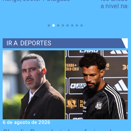
a nivel nacional
IR A
DEPORTES
5 de agosto de 2026
5