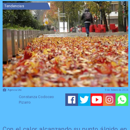
Tendencias
Agencia Uno
9 de febrero de 2024
Constanza Codoceo
Pizarro
​Con el calor alcanzando su punto álgido en