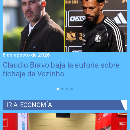
6 de agosto de 2026
5
Claudio Bravo baja la euforia sobre
fichaje de Vozinha
IR A
ECONOMÍA