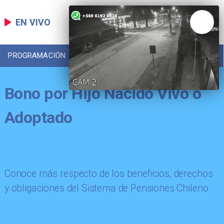
EN VIVO
PROGRAMACIÓN
LOCAL
DEPORTES
Bono por Hijo Nacido Vivo o
Adoptado
Conoce más respecto de los beneficios, derechos
y obligaciones del Sistema de Pensiones Chileno