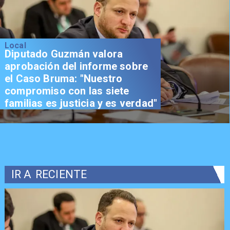
Local
Senador Vial celebra
aprobación del proyecto de
Reconstrucción: "Es un hito
trascendental en beneficio de
los chilenos"
IR A
RECIENTE