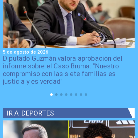
5 de agosto de 2026
n del
Senador Vial celebra aprobación del
estro
proyecto de Reconstrucción: "Es un h
 es
trascendental en beneficio de los ch
IR A
DEPORTES