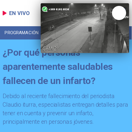
EN VIVO
PROGRAMACIÓN
LOCAL
DEPORTES
¿Por qué personas
aparentemente saludables
fallecen de un infarto?
Debido al reciente fallecimiento del periodista
Claudio iturra, especialistas entregan detalles para
tener en cuenta y prevenir un infarto,
principalmente en personas jóvenes.