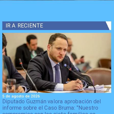
IR A
RECIENTE
5 de agosto de 2026
5
Diputado Guzmán valora aprobación del
informe sobre el Caso Bruma: "Nuestro