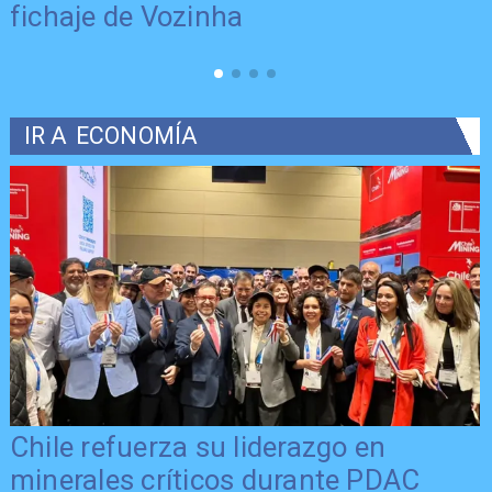
fichaje de Vozinha
IR A
ECONOMÍA
Chile refuerza su liderazgo en
minerales críticos durante PDAC