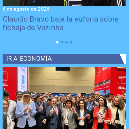
6 de agosto de 2026
5
Claudio Bravo baja la euforia sobre
fichaje de Vozinha
IR A
ECONOMÍA