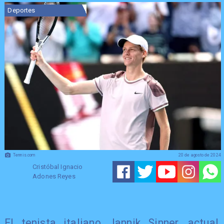
Deportes
Tennis.com
20 de agosto de 2024
Cristóbal Ignacio
Adones Reyes
El tenista italiano Jannik Sinner, actual